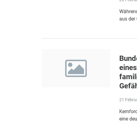
Während
aus der 
Bunde
eines
famil
Gefä
21 Febru
Kernfor
eine de