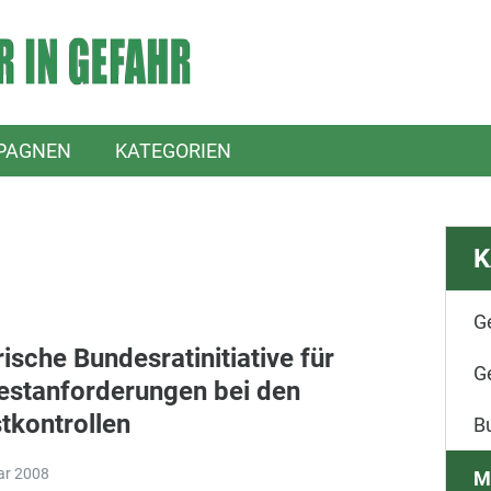
PAGNEN
KATEGORIEN
K
G
ische Bundesratinitiative für
G
estanforderungen bei den
tkontrollen
B
ar 2008
M