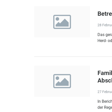
Betre
28 Febru
Das ger
Herd- od
Famil
Absch
27 Febru
In Beric
der Reg