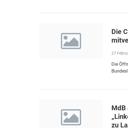
Die C
mitve
27 Febru
Die Öffn
Bundeslä
MdB 
„Link
zu La