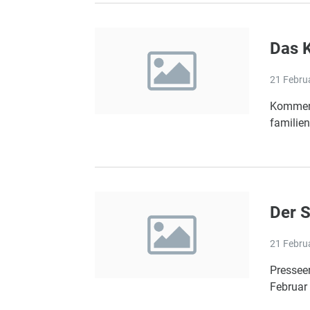
Das 
21 Febru
Komment
familie
Der S
21 Febru
Pressee
Februar 