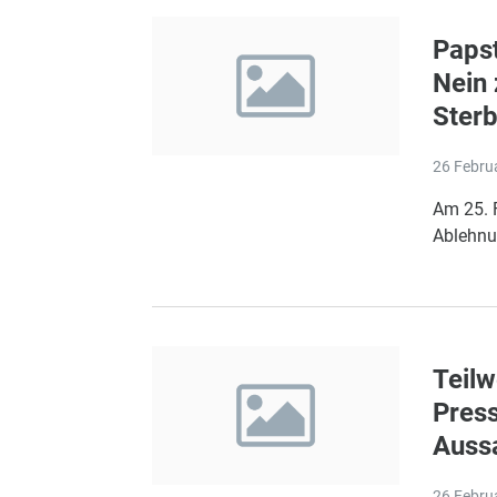
Papst
Nein 
Sterb
26 Febru
Am 25. F
Ablehnun
Teilw
Press
Auss
26 Febru