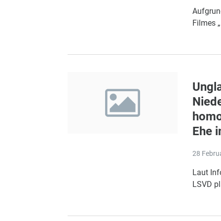
Aufgrund
Filmes 
Ungla
Niede
homos
Ehe 
28 Febru
Laut In
LSVD pla