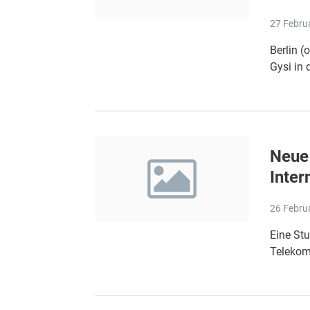
27 Febru
Berlin (
Gysi in 
Neue
Inter
26 Febru
Eine St
Telekom