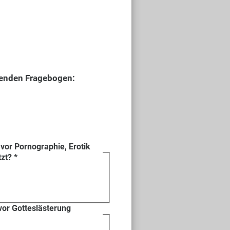
lgenden Fragebogen:
r vor Pornographie, Erotik
tzt?
*
 vor Gotteslästerung