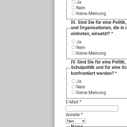
Ja
Nein
Keine Meinung
III. Sind Sie für eine Polit
und Organisationen, die in d
eintreten, einsetzt?
*
Ja
Nein
Keine Meinung
IV. Sind Sie für eine Politi
Schulpolitik und für eine S
konfrontiert werden?
*
Ja
Nein
Keine Meinung
E-Mail
*
Anrede
*
Name