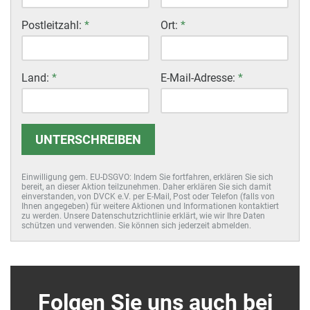
geschlechtersensibler Sprache wichtig … Wir wollen, dass
Behörden geschlechtersensibel kommunizieren. Dazu
Postleitzahl:
*
Ort:
*
werden wir einen Handlungsleitfaden erarbeiten.“ Mit
„geschlechtersensibler Sprache“ meint man nichts anderes
als die Gender-Sprache. In NRW wurde im neuen
Land:
*
E-Mail-Adresse:
*
Koalitionsvertrag beschlossen, sich dafür einzusetzen, ins
Grundgesetz, Artikel 3, die sog. „sexuelle Orientierung“
einzuführen, was der Gender-Ideologie
verfassungsrechtlichen Rang verleihen würde. In Hessen
UNTERSCHREIBEN
haben CDU und Grüne einen der radikalsten Gender-
Schulpläne eingeführt.
Einwilligung gem. EU-DSGVO: Indem Sie fortfahren, erklären Sie sich
bereit, an dieser Aktion teilzunehmen. Daher erklären Sie sich damit
Wenn die Union einen Neuanfang will, so muss sie sich
einverstanden, von DVCK e.V. per E-Mail, Post oder Telefon (falls von
Ihnen angegeben) für weitere Aktionen und Informationen kontaktiert
psychologisch, ideologisch und politisch von den Grünen
zu werden. Unsere Datenschutzrichtlinie erklärt, wie wir Ihre Daten
schützen und verwenden. Sie können sich jederzeit abmelden.
völlig loslösen.
CDU/CSU müssen sich endlich wieder
dazu entschließen, eine Politik für unsere Kinder, die Ehe
zwischen Mann und Frau und für die traditionelle Familie
zur Stärkung der christlichen Wurzeln unseres Landes zu
machen.
Folgen Sie uns auch bei