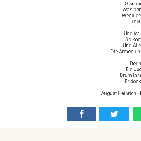
O schön
Was brin
Wenn der
Thei
Und ist
So komm
Und Alle
Die Armen und
Der h
Ein Je
Drum lass
Er denk
August Heinrich 