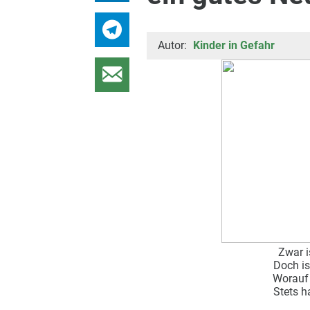
Autor:
Kinder in Gefahr
Zwar i
Doch is
Worauf 
Stets h