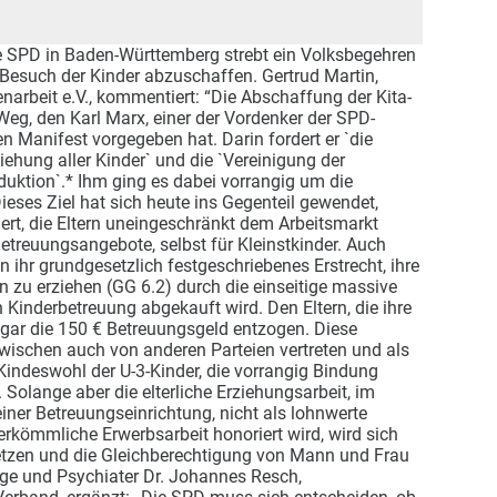
e SPD in Baden-Württemberg strebt ein Volksbegehren
-Besuch der Kinder abzuschaffen. Gertrud Martin,
arbeit e.V., kommentiert: “Die Abschaffung der Kita-
Weg, den Karl Marx, einer der Vordenker der SPD-
 Manifest vorgegeben hat. Darin fordert er `die
iehung aller Kinder` und die `Vereinigung der
duktion`.* Ihm ging es dabei vorrangig um die
eses Ziel hat sich heute ins Gegenteil gewendet,
ert, die Eltern uneingeschränkt dem Arbeitsmarkt
Betreuungsangebote, selbst für Kleinstkinder. Auch
en ihr grundgesetzlich festgeschriebenes Erstrecht, ihre
n zu erziehen (GG 6.2) durch die einseitige massive
 Kinderbetreuung abgekauft wird. Den Eltern, die ihre
ogar die 150 € Betreuungsgeld entzogen. Diese
nzwischen auch von anderen Parteien vertreten und als
Kindeswohl der U-3-Kinder, die vorrangig Bindung
. Solange aber die elterliche Erziehungsarbeit, im
einer Betreuungseinrichtung, nicht als lohnwerte
erkömmliche Erwerbsarbeit honoriert wird, wird sich
etzen und die Gleichberechtigung von Mann und Frau
loge und Psychiater Dr. Johannes Resch,