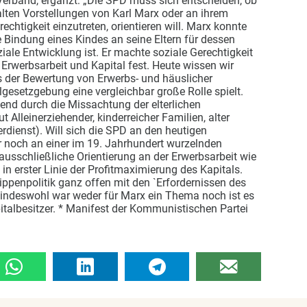
 Verband, ergänzt: „Die SPD muss sich entscheiden, ob
alten Vorstellungen von Karl Marx oder an ihrem
echtigkeit einzutreten, orientieren will. Marx konnte
e Bindung eines Kindes an seine Eltern für dessen
iale Entwicklung ist. Er machte soziale Gerechtigkeit
Erwerbsarbeit und Kapital fest. Heute wissen wir
 der Bewertung von Erwerbs- und häuslicher
lgesetzgebung eine vergleichbar große Rolle spielt.
end durch die Missachtung der elterlichen
 Alleinerziehender, kinderreicher Familien, alter
rdienst). Will sich die SPD an den heutigen
 noch an einer im 19. Jahrhundert wurzelnden
ausschließliche Orientierung an der Erwerbsarbeit wie
in erster Linie der Profitmaximierung des Kapitals.
ippenpolitik ganz offen mit den `Erfordernissen des
Kindeswohl war weder für Marx ein Thema noch ist es
italbesitzer. * Manifest der Kommunistischen Partei