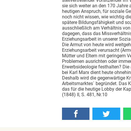
stellvertretender Vorsitzender im
sie sich weiter an den 170 Jahre 
heutigen Anspruch, für soziale Ger
noch nicht wissen, wie wichtig di
spätere Bildungsfähigkeit und soz
ausschließlich am Verhältnis von 
dagegen, dass das Missverhältnis
Erziehungsarbeit in unserer Sozia
Die Armut von heute wird weitgeh
Erziehungsarbeit verursacht (Armut
Mütter und Eltern mit geringem Ve
Problemen ausrichten oder immer
Erwerbsideologie festhalten? Die 
bei Karl Marx dient heute ohnehin 
Deshalb wird die gegenwärtige Kr
Arbeitsmarktes` begründet. Das 
das für die heutige Lobby der Kap
(1848) II, S. 481, Nr.10