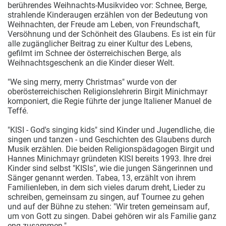
berührendes Weihnachts-Musikvideo vor: Schnee, Berge,
strahlende Kinderaugen erzählen von der Bedeutung von
Weihnachten, der Freude am Leben, von Freundschaft,
Versöhnung und der Schönheit des Glaubens. Es ist ein für
alle zugänglicher Beitrag zu einer Kultur des Lebens,
gefilmt im Schnee der österreichischen Berge, als
Weihnachtsgeschenk an die Kinder dieser Welt.
"We sing merry, merry Christmas" wurde von der
oberösterreichischen Religionslehrerin Birgit Minichmayr
komponiert, die Regie führte der junge Italiener Manuel de
Teffé.
"KISI - God's singing kids" sind Kinder und Jugendliche, die
singen und tanzen - und Geschichten des Glaubens durch
Musik erzählen. Die beiden Religionspädagogen Birgit und
Hannes Minichmayr gründeten KISI bereits 1993. Ihre drei
Kinder sind selbst "KISIs", wie die jungen Sängerinnen und
Sänger genannt werden. Tabea, 13, erzählt von ihrem
Familienleben, in dem sich vieles darum dreht, Lieder zu
schreiben, gemeinsam zu singen, auf Tournee zu gehen
und auf der Bühne zu stehen: "Wir treten gemeinsam auf,
um von Gott zu singen. Dabei gehören wir als Familie ganz
eng zusammen."