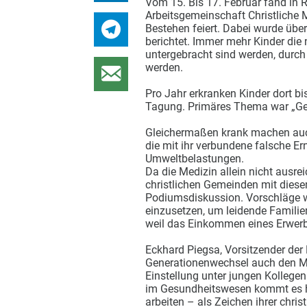
Vom 15. Bis 17. Februar fand in
Arbeitsgemeinschaft Christliche M
Bestehen feiert. Dabei wurde über
berichtet. Immer mehr Kinder die 
untergebracht sind werden, durch
werden.
Pro Jahr erkranken Kinder dort bi
Tagung. Primäres Thema war „Gen
Gleichermaßen krank machen auc
die mit ihr verbundene falsche 
Umweltbelastungen.
Da die Medizin allein nicht ausre
christlichen Gemeinden mit diese
Podiumsdiskussion. Vorschläge wi
einzusetzen, um leidende Familien
weil das Einkommen eines Erwerbs
Eckhard Piegsa, Vorsitzender der
Generationenwechsel auch den Med
Einstellung unter jungen Kollegen 
im Gesundheitswesen kommt es häu
arbeiten – als Zeichen ihrer chri