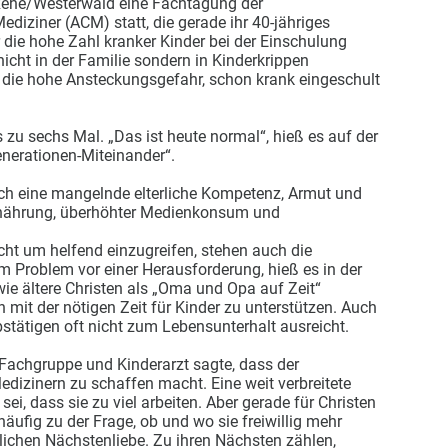
 Rehe/Westerwald eine Fachtagung der
ediziner (ACM) statt, die gerade ihr 40-jähriges
 die hohe Zahl kranker Kinder bei der Einschulung
nicht in der Familie sondern in Kinderkrippen
 die hohe Ansteckungsgefahr, schon krank eingeschult
s zu sechs Mal. „Das ist heute normal“, hieß es auf der
erationen-Miteinander“.
h eine mangelnde elterliche Kompetenz, Armut und
Ernährung, überhöhter Medienkonsum und
icht um helfend einzugreifen, stehen auch die
m Problem vor einer Herausforderung, hieß es in der
e ältere Christen als „Oma und Opa auf Zeit“
 mit der nötigen Zeit für Kinder zu unterstützen. Auch
tätigen oft nicht zum Lebensunterhalt ausreicht.
 Fachgruppe und Kinderarzt sagte, dass der
izinern zu schaffen macht. Eine weit verbreitete
sei, dass sie zu viel arbeiten. Aber gerade für Christen
fig zu der Frage, ob und wo sie freiwillig mehr
stlichen Nächstenliebe. Zu ihren Nächsten zählen,