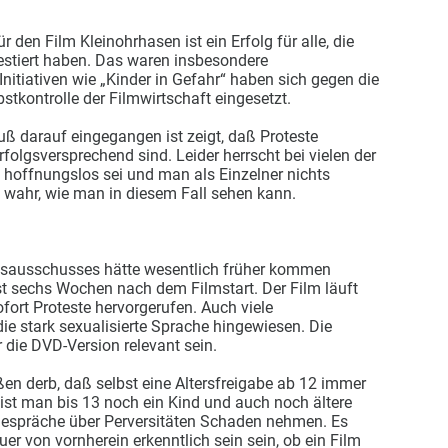
r den Film Kleinohrhasen ist ein Erfolg für alle, die
estiert haben. Das waren insbesondere
Initiativen wie „Kinder in Gefahr“ haben sich gegen die
stkontrolle der Filmwirtschaft eingesetzt.
ß darauf eingegangen ist zeigt, daß Proteste
olgsversprechend sind. Leider herrscht bei vielen der
 hoffnungslos sei und man als Einzelner nichts
 wahr, wie man in diesem Fall sehen kann.
nsausschusses hätte wesentlich früher kommen
t sechs Wochen nach dem Filmstart. Der Film läuft
fort Proteste hervorgerufen. Auch viele
ie stark sexualisierte Sprache hingewiesen. Die
die DVD-Version relevant sein.
n derb, daß selbst eine Altersfreigabe ab 12 immer
h ist man bis 13 noch ein Kind und auch noch ältere
spräche über Perversitäten Schaden nehmen. Es
uer von vornherein erkenntlich sein sein, ob ein Film