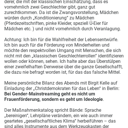
derer, die mit der klassischen Einschätzung, dass es
vornehmlich zwei Geschlechter gibt, ganz gut
zurechtkommen. Da ist die Zwangsvorstellung, Mädchen
würden durch „Konditionierung“ zu Mädchen
(Pferdezeitschriften, pinke Kleider, speziell Ü-Eier für
Mädchen etc. ) und nicht vornehmlich durch Veranlagung.
Achtung: Ich bin für die Wahlfreiheit der Lebensentwürfe.
Ich bin auch für die Förderung von Minderheiten und
möchte den respektvollen Umgang mit Menschen, die sich
nicht mit den „klassischen Geschlechterrollen“ identifizieren
wollen oder können, sehen. Ich halte aber das Überstülpen
einer zweifelhaften Denweise über die ganze Gesellschafft,
die dazu nie befragt worden ist, für das das falsche Mittel.
Meine persönliche Bilanz des Abends mit Birgit Kelle auf
Einladung der „Christdemokraten für das Leben“ in Berlin:
Bei Gender-Mainstreaming geht es nicht um
Frauenförderung, sondern es geht um Ideologie
.
Der Maßnahmenkatalog spricht Bände: Sprache
„bereinigen“, Lehrpläne verändern, ein wie auch immer
geartetes „gesellschaftliches Klima“ herbeiführen – das
sind alles Instrumente aus dem Werkzeugkasten der