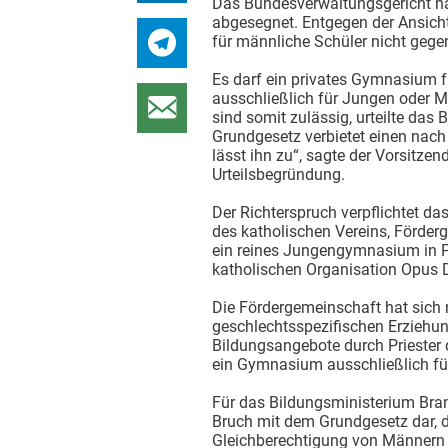
Das Bundesverwaltungsgericht ha
abgesegnet. Entgegen der Ansich
für männliche Schüler nicht gegen
Es darf ein privates Gymnasium f
ausschließlich für Jungen oder 
sind somit zulässig, urteilte das
Grundgesetz verbietet einen nach 
lässt ihn zu“, sagte der Vorsitze
Urteilsbegründung.
Der Richterspruch verpflichtet d
des katholischen Vereins, Förderge
ein reines Jungengymnasium in P
katholischen Organisation Opus D
Die Fördergemeinschaft hat sich 
geschlechtsspezifischen Erziehun
Bildungsangebote durch Priester d
ein Gymnasium ausschließlich fü
Für das Bildungsministerium Bran
Bruch mit dem Grundgesetz dar, d
Gleichberechtigung von Männern 