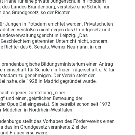
t Pläne für eine private Jungenschule in Potsdam
t des Landes Brandenburg, verstoße eine Schule nur
 das Grundgesetz, so der Richter.
ür Jungen in Potsdam errichtet werden. Privatschulen
Mädchen verstoßen nicht gegen das Grundgesetz und
 Bundesverwaltungsgericht in Leipzig. „Das
Geschlechtern getrennten Unterricht nicht, sondern
nde Richter des 6. Senats, Werner Neumann, in der
as brandenburgische Bildungsministerium einen Antrag
meinschaft für Schulen in freier Trägerschaft e. V. für
otsdam zu genehmigen. Der Verein steht der
ei nahe, die 1928 in Madrid gegründet wurde.
nach eigener Darstellung „einer
g“ und einer „geistlichen Betreuung der
er Opus Dei eingesetzt. Sie betreibt schon seit 1972
r Mädchen in Nordrhein-Westfalen.
denburgs stellt das Vorhaben des Fördervereins einen
a das im Grundgesetz verankerte Ziel der
und Frauen erschwere.