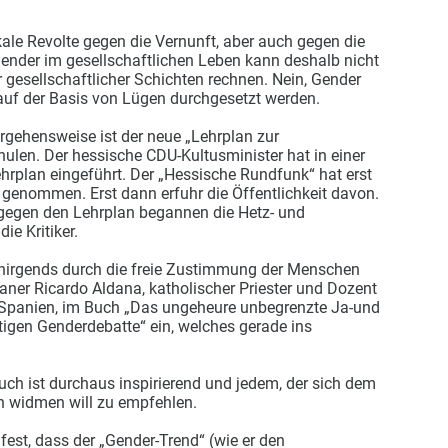
ikale Revolte gegen die Vernunft, aber auch gegen die
ender im gesellschaftlichen Leben kann deshalb nicht
 gesellschaftlicher Schichten rechnen. Nein, Gender
 auf der Basis von Lügen durchgesetzt werden.
orgehensweise ist der neue „Lehrplan zur
ulen. Der hessische CDU-Kultusminister hat in einer
hrplan eingeführt. Der „Hessische Rundfunk“ hat erst
genommen. Erst dann erfuhr die Öffentlichkeit davon.
 gegen den Lehrplan begannen die Hetz- und
e Kritiker.
 nirgends durch die freie Zustimmung der Menschen
aner Ricardo Aldana, katholischer Priester und Dozent
n Spanien, im Buch „Das ungeheure unbegrenzte Ja-und
tigen Genderdebatte“ ein, welches gerade ins
uch ist durchaus inspirierend und jedem, der sich dem
n widmen will zu empfehlen.
 fest, dass der „Gender-Trend“ (wie er den