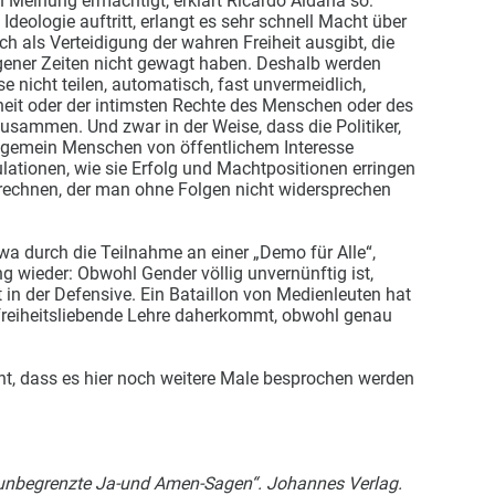
n Meinung ermächtigt, erklärt Ricardo Aldana so:
eologie auftritt, erlangt es sehr schnell Macht über
ich als Verteidigung der wahren Freiheit ausgibt, die
ener Zeiten nicht gewagt haben. Deshalb werden
e nicht teilen, automatisch, fast unvermeidlich,
heit oder der intimsten Rechte des Menschen oder des
 zusammen. Und zwar in der Weise, dass die Politiker,
allgemein Menschen von öffentlichem Interesse
lationen, wie sie Erfolg und Machtpositionen erringen
rechnen, der man ohne Folgen nicht widersprechen
etwa durch die Teilnahme an einer „Demo für Alle“,
ng wieder: Obwohl Gender völlig unvernünftig ist,
t in der Defensive. Ein Bataillon von Medienleuten hat
 freiheitsliebende Lehre daherkommt, obwohl genau
t, dass es hier noch weitere Male besprochen werden
unbegrenzte Ja-und Amen-Sagen“. Johannes Verlag.