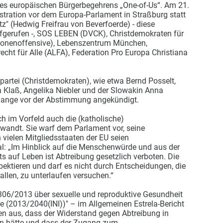
es europäischen Bürgerbegehrens „One-of-Us“. Am 21.
tration vor dem Europa-Parlament in Straßburg statt
tz" (Hedwig Freifrau von Beverfoerde) - diese
fgerufen -, SOS LEBEN (DVCK), Christdemokraten für
ryonenoffensive), Lebenszentrum München,
echt für Alle (ALFA), Federation Pro Europa Christiana
partei (Christdemokraten), wie etwa Bernd Posselt,
sta Klaß, Angelika Niebler und der Slowakin Anna
 lange vor der Abstimmung angekündigt.
h im Vorfeld auch die (katholische)
wandt. Sie warf dem Parlament vor, seine
 vielen Mitgliedsstaaten der EU seien
l: „Im Hinblick auf die Menschenwürde und aus der
 auf Leben ist Abtreibung gesetzlich verboten. Die
ektieren und darf es nicht durch Entscheidungen, die
allen, zu unterlaufen versuchen.“
0306/2013 über sexuelle und reproduktive Gesundheit
 (2013/2040(INI))" – im Allgemeinen Estrela-Bericht
n aus, dass der Widerstand gegen Abtreibung in
n hätte und dass der Zugang zum