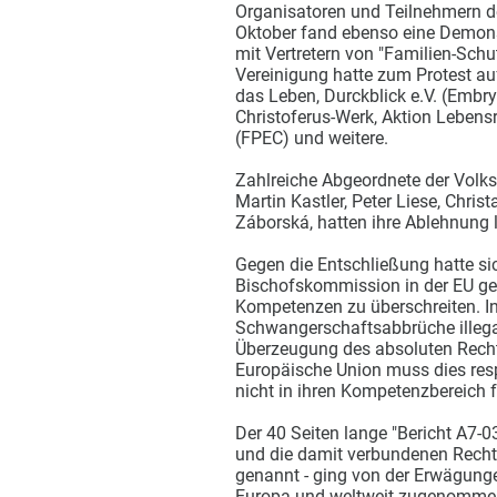
Organisatoren und Teilnehmern d
Oktober fand ebenso eine Demons
mit Vertretern von "Familien-Schu
Vereinigung hatte zum Protest au
das Leben, Durckblick e.V. (Emb
Christoferus-Werk, Aktion Lebensr
(FPEC) und weitere.
Zahlreiche Abgeordnete der Volks
Martin Kastler, Peter Liese, Chri
Záborská, hatten ihre Ablehnung
Gegen die Entschließung hatte sic
Bischofskommission in der EU ge
Kompetenzen zu überschreiten. In
Schwangerschaftsabbrüche illega
Überzeugung des absoluten Rechts
Europäische Union muss dies resp
nicht in ihren Kompetenzbereich f
Der 40 Seiten lange "Bericht A7-
und die damit verbundenen Rechte
genannt - ging von der Erwägunge
Europa und weltweit zugenomme