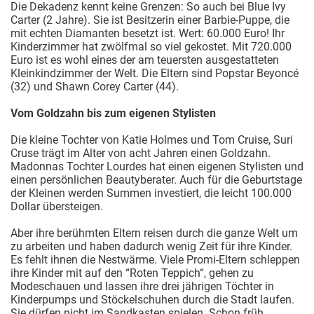
Die Dekadenz kennt keine Grenzen: So auch bei Blue Ivy
Carter (2 Jahre). Sie ist Besitzerin einer Barbie-Puppe, die
mit echten Diamanten besetzt ist. Wert: 60.000 Euro! Ihr
Kinderzimmer hat zwölfmal so viel gekostet. Mit 720.000
Euro ist es wohl eines der am teuersten ausgestatteten
Kleinkindzimmer der Welt. Die Eltern sind Popstar Beyoncé
(32) und Shawn Corey Carter (44).
Vom Goldzahn bis zum eigenen Stylisten
Die kleine Tochter von Katie Holmes und Tom Cruise, Suri
Cruse trägt im Alter von acht Jahren einen Goldzahn.
Madonnas Tochter Lourdes hat einen eigenen Stylisten und
einen persönlichen Beautyberater. Auch für die Geburtstage
der Kleinen werden Summen investiert, die leicht 100.000
Dollar übersteigen.
Aber ihre berühmten Eltern reisen durch die ganze Welt um
zu arbeiten und haben dadurch wenig Zeit für ihre Kinder.
Es fehlt ihnen die Nestwärme. Viele Promi-Eltern schleppen
ihre Kinder mit auf den “Roten Teppich“, gehen zu
Modeschauen und lassen ihre drei jährigen Töchter in
Kinderpumps und Stöckelschuhen durch die Stadt laufen.
Sie dürfen nicht im Sandkasten spielen. Schon früh