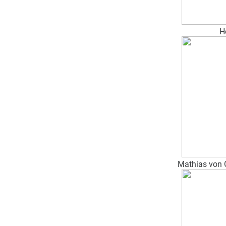
H
Mathias von G