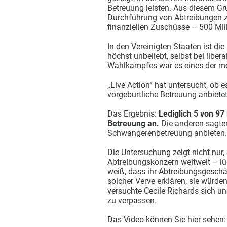
Betreuung leisten. Aus diesem Gru
Durchführung von Abtreibungen zu
finanziellen Zuschüsse – 500 Millio
In den Vereinigten Staaten ist di
höchst unbeliebt, selbst bei libe
Wahlkampfes war es eines der me
„Live Action“ hat untersucht, ob 
vorgeburtliche Betreuung anbietet
Das Ergebnis:
Lediglich 5 von 97
Betreuung an.
Die anderen sagten
Schwangerenbetreuung anbieten.
Die Untersuchung zeigt nicht nur
Abtreibungskonzern weltweit – lüg
weiß, dass ihr Abtreibungsgeschäf
solcher Verve erklären, sie würd
versuchte Cecile Richards sich un
zu verpassen.
Das Video können Sie hier sehen: